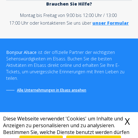
Brauchen Sie Hilfe?
Montag bis Freitag von 9:00 bis 12:00 Uhr / 13:00
17:00 Uhr oder kontaktieren Sie uns über
unser Formular
Bonjour Alsace
ist der offizielle Partner der wichtigsten
Sehenswürdigkeiten im Elsass. Buchen Sie die besten
Aktivitäten im Elsass direkt online und erhalten Sie Ihre E-
Tickets, um unvergessliche Erinnerungen mit Ihren Lieben zu
teilen.
Alle Unternehmungen in Elsass ansehen
Diese Webseite verwendet 'Cookies' um Inhalte und
X
C
Anzeigen zu personalisieren und zu analysieren.
Bestimmen Sie, welche Dienste benutzt werden dürfen
Allgemeine Geschäftsbedingungen
-
Datenschutzrichtlinie
-