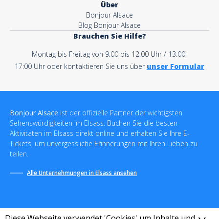
Über
Bonjour Alsace
Blog Bonjour Alsace
Brauchen Sie Hilfe?
Montag bis Freitag von 9:00 bis 12:00 Uhr / 13:00
17:00 Uhr oder kontaktieren Sie uns über
unser Formular
Bonjour Alsace
ist der offizielle Partner der wichtigsten
Sehenswürdigkeiten im Elsass. Buchen Sie die besten
Aktivitäten im Elsass direkt online und erhalten Sie Ihre E-
Tickets, um unvergessliche Erinnerungen mit Ihren Lieben zu
teilen.
Alle Unternehmungen in Elsass ansehen
Diese Webseite verwendet 'Cookies' um Inhalte und