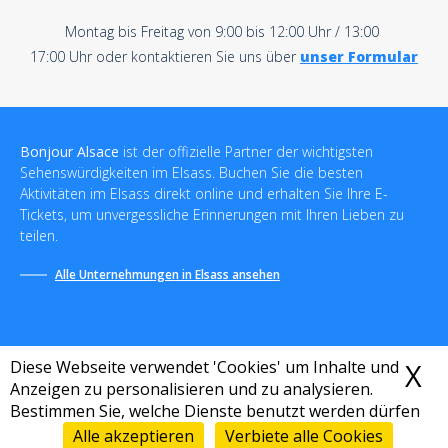
Montag bis Freitag von 9:00 bis 12:00 Uhr / 13:00
17:00 Uhr oder kontaktieren Sie uns über
unser Formular
Bonjour Alsace
ist der offizielle Partner der wichtigsten
Sehenswürdigkeiten im Elsass. Buchen Sie die besten
Aktivitäten im Elsass direkt online und erhalten Sie Ihre E-
Tickets, um unvergessliche Erinnerungen mit Ihren Lieben zu
teilen.
Alle Unternehmungen in Elsass ansehen
Diese Webseite verwendet 'Cookies' um Inhalte und
X
C
Anzeigen zu personalisieren und zu analysieren.
Bestimmen Sie, welche Dienste benutzt werden dürfen
Allgemeine Geschäftsbedingungen
-
Datenschutzrichtlinie
-
Rechtliche Hinweise
-
Destination Bonjour
-
Sitemap
Alle akzeptieren
Verbiete alle Cookies