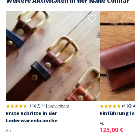
Weitere Aktivitäten in der Nähe
Colmar
(13)
|
3h
|
Kaysersberg
(6)
|
4
Erste Schritte in der
Einführung in
Lederwarenbranche
Ab
125,00 €
Ab