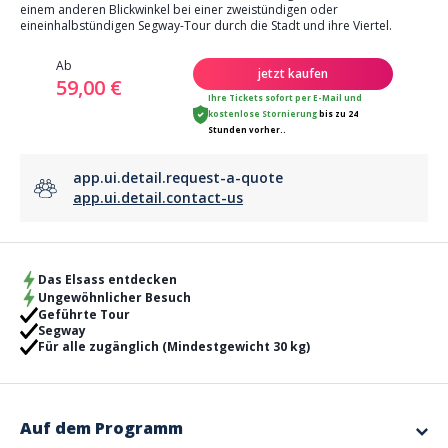
einem anderen Blickwinkel bei einer zweistündigen oder
eineinhalbstündigen Segway-Tour durch die Stadt und ihre Viertel.
Ab
jetzt kaufen
59,00 €
Ihre Tickets sofort per E-Mail
und
kostenlose Stornierung
bis zu 24
Stunden vorher..
app.ui.detail.request-a-quote
app.ui.detail.contact-us
Das Elsass entdecken
Ungewöhnlicher Besuch
Geführte Tour
Segway
Für alle zugänglich (Mindestgewicht 30 kg)
Auf dem Programm