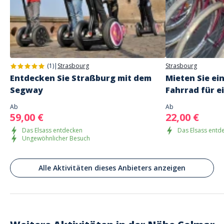
Adresse
One City Tours
10/12 rue étroite, Colmar, France
Vor dem Geschäft Parkplatz Jeanne d'Arc oder Parkplatz am Rathaus
(1)
|
Strasbourg
Strasbourg
Entdecken Sie Straßburg mit dem
Mieten Sie ei
Segway
Fahrrad für e
Ab
Ab
59,00 €
22,00 €
Das Elsass entdecken
Das Elsass entd
Ungewöhnlicher Besuch
Alle Aktivitäten dieses Anbieters anzeigen