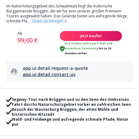
Im Naherholungsgebiet des Schwalmtals liegt die malerische
Burggemeinde Brüggen, die wir für eine unserer großen Premium-
Touren ausgewählt haben. Das Gelände bietet uns aufregende Wege,
schmale Pfa
...
Lesen Sie weniger
Ab
jetzt kaufen
99,00 €
Ihre Tickets sofort per E-Mail
und
kostenlose Stornierung
bis zu 24
Stunden vorher..
app.ui.detail.request-a-quote
app.ui.detail.contact-us
Segway-Tour nach Brüggen und zu den Seen des Umkreises
Fahrt durchs Naturschutzgebiet vorbei an zahlreichen Seen
Besuch der Wasserburg Brüggen, der alten Mühle und
historischen Altstadt
Wald- und Feldwege und aufregende schmale Pfade, Natur
pur