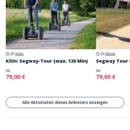
Gesprochene Sprachen
Deutsch, Englisch
Adresse
Wiesenstr. 46 f, 41372 Niederküchten (großer Parkplatz hinter dem
Inselschlösschen)
Wiesenstraße 46F, 41372 Niederkrüchten-Elmpt, Deutschland
Parkplatz
vorhanden
2h
|
Köln
2h
|
Bonn
Köln: Segway-Tour (max. 120 Min)
Segway Tour
Wiesenstr. 46 f, 41372 Niederküchten (großer Parkplatz hinter dem
Inselschlösschen)
Ab
Ab
79,00 €
79,00 €
Alle Aktivitäten dieses Anbieters anzeigen