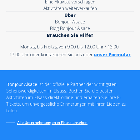
Eine Aktivität vorschlagen
Aktivitäten weiterverkaufen
Über
Bonjour Alsace
Blog Bonjour Alsace
Brauchen Sie Hilfe?
Montag bis Freitag von 9:00 bis 12:00 Uhr / 13:00
17:00 Uhr oder kontaktieren Sie uns über
unser Formular
Bonjour Alsace
ist der offizielle Partner der wichtigsten
Sehenswürdigkeiten im Elsass. Buchen Sie die besten
Aktivitäten im Elsass direkt online und erhalten Sie Ihre E-
Tickets, um unvergessliche Erinnerungen mit Ihren Lieben zu
teilen.
Alle Unternehmungen in Elsass ansehen