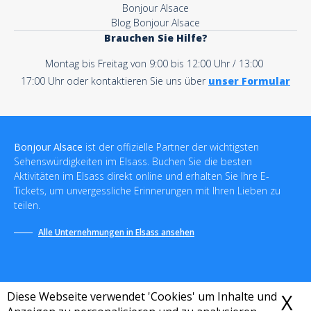
Bonjour Alsace
Blog Bonjour Alsace
Brauchen Sie Hilfe?
Montag bis Freitag von 9:00 bis 12:00 Uhr / 13:00
17:00 Uhr oder kontaktieren Sie uns über
unser Formular
Bonjour Alsace
ist der offizielle Partner der wichtigsten
Sehenswürdigkeiten im Elsass. Buchen Sie die besten
Aktivitäten im Elsass direkt online und erhalten Sie Ihre E-
Tickets, um unvergessliche Erinnerungen mit Ihren Lieben zu
teilen.
Alle Unternehmungen in Elsass ansehen
Diese Webseite verwendet 'Cookies' um Inhalte und
X
C