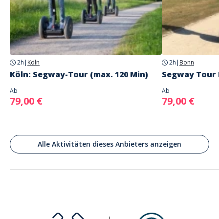
Adresse
Treffpunkt: Parkplatz an der Skihalle
An d. Skihalle, 41472 Neuss, Deutschland
Parkplatz
vorhanden
2h
|
Köln
2h
|
Bonn
Treffpunkt: Parkplatz an der Skihalle
Köln: Segway-Tour (max. 120 Min)
Segway Tour
Ab
Ab
79,00 €
79,00 €
Alle Aktivitäten dieses Anbieters anzeigen