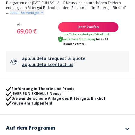
Biergarten der JEVER FUN SKIHALLE Neuss, an naturschönen Feldern
entlang zum Rittergut Birkhof mit dem Restaurant "Im Rittergut Birkhof"
...
Lesen Sie weniger
Ab
jetzt kaufen
69,00 €
Ihre Tickets sofort per E-Mail
und
kostenlose Stornierung
bis zu 24
Stunden vorher..
app.ui.detail.request-a-quote
app.ui.detail.contact-us
Einführung in Theorie und Praxis
JEVER FUN SKIHALLE Neuss
Die wunderschöne Anlage des Ritterguts Birkhof
Pause am Tulpenfeld
Auf dem Programm