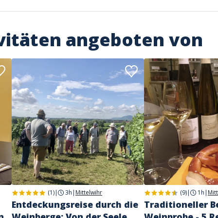
vitäten angeboten von
(1)
|
3h
|
Mittelwihr
(9)
|
1h
|
Mit
Entdeckungsreise durch die
Traditioneller 
n
Weinberge: Von der Seele
Weinprobe - 5 R