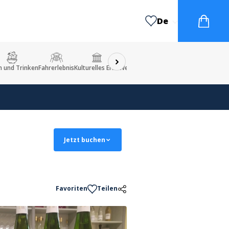
De
n und Trinken
Fahrerlebnis
Kulturelles Erbe
Werkstatt
Ungewöhnlich
Jetzt buchen
Favoriten
Teilen