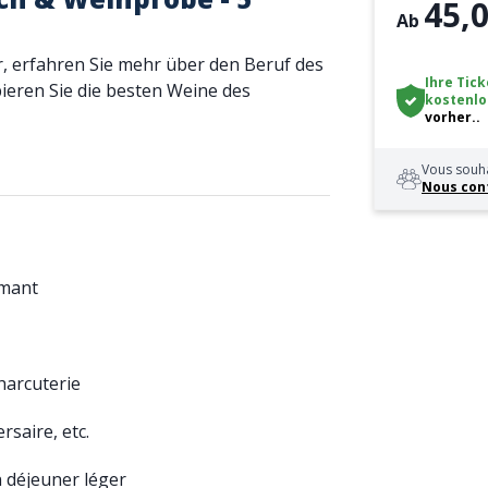
45,0
Ab
, erfahren Sie mehr über den Beruf des
Ihre Tick
eren Sie die besten Weine des
kostenlo
vorher..
Vous souha
Nous con
émant
harcuterie
rsaire, etc.
n déjeuner léger