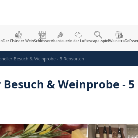
on
Der Elsässer Wein
Schlösser
Abenteuer
In der Luft
escape-spiel
Weinstraße
Esse
ioneller Besuch & Weinprobe - 5 Rebsorten
r Besuch & Weinprobe - 5