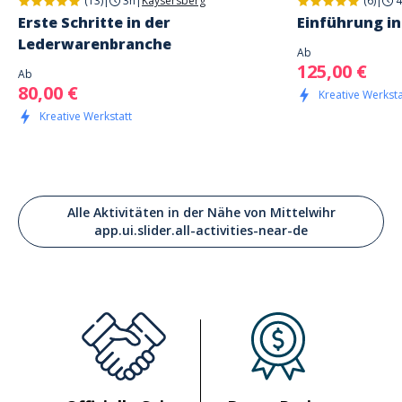
(13)
|
3h
|
Kaysersberg
(6)
|
4
Erste Schritte in der
Einführung in
Lederwarenbranche
Ab
125,00 €
Ab
80,00 €
Kreative Werksta
Kreative Werkstatt
Alle Aktivitäten in der Nähe von Mittelwihr
app.ui.slider.all-activities-near-de