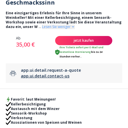
Geschmackssinn
Eine einzigartiges Erlebnis für Ihre Sinne in unserem
Weinkeller! Mit einer Kellerbesichtigung, einem Sensorik-
Workshop sowie einer Verkostung lädt Sie diese Veranstaltung
dazu ein, unser W
...
Lesen Sie weniger
Ab
jetzt kaufen
35,00 €
Ihre Tickets sofort per E-Mail
und
kostenlose Stornierung
bis zu 24
Stunden vorher..
app.ui.detail.request-a-quote
app.ui.detail.contact-us
Favorit: laut Meinungen!
Kellerbesichtigung
Austausch mit dem Winzer
Sensorik-Workshop
Verkostung
Assoziationen von Speisen und Weinen