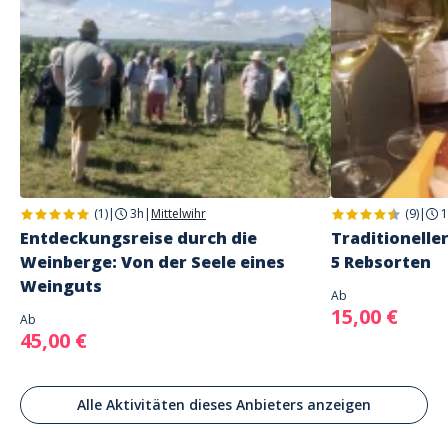
Nur auf Französisch und Englisch verfügbar
Adresse
Domaine Specht
Domaine Specht, Rue des Églises, Mittelwihr, Frankreich
Parkplatz
Kostenlose öffentliche Parkplätze in der Nähe
(1)
|
3h
|
Mittelwihr
(9)
|
1
Entdeckungsreise durch die
Traditionelle
Weinberge: Von der Seele eines
5 Rebsorten
Weinguts
Ab
15,00 €
Ab
45,00 €
Alle Aktivitäten dieses Anbieters anzeigen