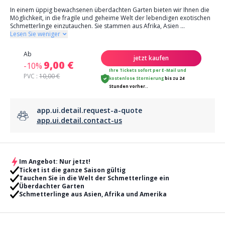
In einem üppig bewachsenen überdachten Garten bieten wir Ihnen die
Möglichkeit, in die fragile und geheime Welt der lebendigen exotischen
Schmetterlinge einzutauchen. Sie stammen aus Afrika, Asien
...
Lesen Sie weniger
Ab
jetzt kaufen
9,00 €
-10%
Ihre Tickets sofort per E-Mail
und
PVC :
10,00 €
kostenlose Stornierung
bis zu 24
Stunden vorher..
app.ui.detail.request-a-quote
app.ui.detail.contact-us
Im Angebot: Nur jetzt!
Ticket ist die ganze Saison gültig
Tauchen Sie in die Welt der Schmetterlinge ein
Überdachter Garten
Schmetterlinge aus Asien, Afrika und Amerika