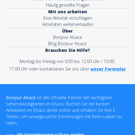
Häufig gestellte Fragen
Mit uns arbeiten
Eine Aktivität vorschlagen
Aktivitäten weiterverkaufen
Über
Bonjour Alsace
Blog Bonjour Alsace
Brauchen Sie Hilfe?
Montag bis Freitag von 9:00 bis 12:00 Uhr / 13:00
17:00 Uhr oder kontaktieren Sie uns über
unser Formular
Bonjour Alsace
ist der offizielle Partner der wichtigsten
Sehenswürdigkeiten im Elsass. Buchen Sie die besten
Aktivitäten im Elsass direkt online und erhalten Sie Ihre E-
Tickets, um unvergessliche Erinnerungen mit Ihren Lieben zu
teilen.
Alle Unternehmungen in Elsass ansehen