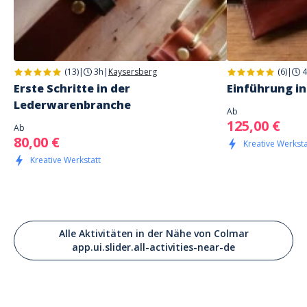
(13)
|
3h
|
Kaysersberg
(6)
|
4
Erste Schritte in der
Einführung in
Lederwarenbranche
Ab
125,00 €
Ab
80,00 €
Kreative Werksta
Kreative Werkstatt
Alle Aktivitäten in der Nähe von Colmar
app.ui.slider.all-activities-near-de