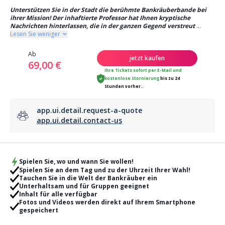
Unterstützen Sie in der Stadt die berühmte Bankräuberbande bei
ihrer Mission! Der inhaftierte Professor hat Ihnen kryptische
Nachrichten hinterlassen, die in der ganzen Gegend verstreut
...
Lesen Sie weniger
Ab
jetzt kaufen
69,00 €
Ihre Tickets sofort per E-Mail
und
kostenlose Stornierung
bis zu 24
Stunden vorher..
app.ui.detail.request-a-quote
app.ui.detail.contact-us
Spielen Sie, wo und wann Sie wollen!
Spielen Sie an dem Tag und zu der Uhrzeit Ihrer Wahl!
Tauchen Sie in die Welt der Bankräuber ein
Unterhaltsam und für Gruppen geeignet
Inhalt für alle verfügbar
Fotos und Videos werden direkt auf Ihrem Smartphone
gespeichert