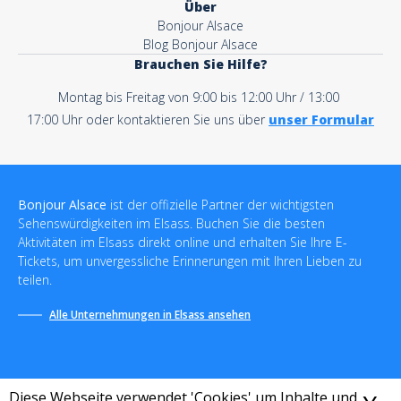
Über
Bonjour Alsace
Blog Bonjour Alsace
Brauchen Sie Hilfe?
Montag bis Freitag von 9:00 bis 12:00 Uhr / 13:00
17:00 Uhr oder kontaktieren Sie uns über
unser Formular
Bonjour Alsace
ist der offizielle Partner der wichtigsten
Sehenswürdigkeiten im Elsass. Buchen Sie die besten
Aktivitäten im Elsass direkt online und erhalten Sie Ihre E-
Tickets, um unvergessliche Erinnerungen mit Ihren Lieben zu
teilen.
Alle Unternehmungen in Elsass ansehen
Diese Webseite verwendet 'Cookies' um Inhalte und