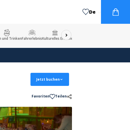
De
n und Trinken
Fahrerlebnis
Kulturelles Erbe
Werkstatt
Ungewöhnlich
Jetzt buchen
Favoriten
Teilen