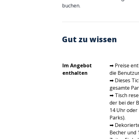
buchen.
Gut zu wissen
Im Angebot
➡ Preise ent
enthalten
die Benutzun
➡ Dieses Tick
gesamte Par
➡ Tisch rese
der bei der
14 Uhr oder 
Parks).
➡ Dekorierte
Becher und 1