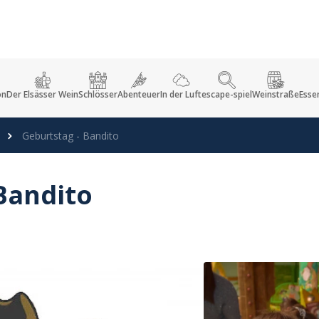
on
Der Elsässer Wein
Schlösser
Abenteuer
In der Luft
escape-spiel
Weinstraße
Esse
Geburtstag - Bandito
Bandito