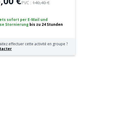
,00 €
PVC :
140,40 €
ets sofort per E-Mail
und
se Stornierung
bis zu 24 Stunden
itez effectuer cette activité en groupe ?
tacter