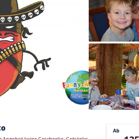
to
Ab