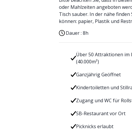
Bitte beachten Sie, dass in die
oder Mahlzeiten angeboten werde
Tisch sauber. In der nähe finden 
können: papier, Plastik und Rest
Dauer :
8h
Über 50 Attraktionen im
(40.000m²)
Ganzjährig Geöffnet
Kindertoiletten und Still
Zugang und WC für Rolls
SB-Restaurant vor Ort
Picknicks erlaubt