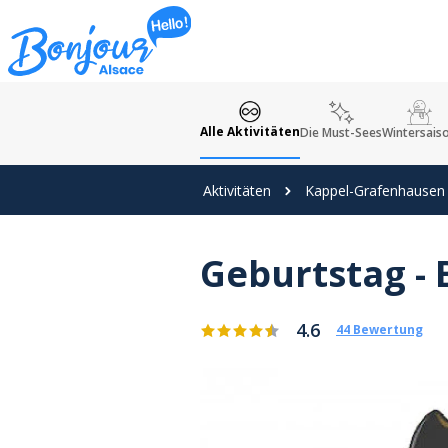
Cookie-Einstellungen
Alle Aktivitäten
Die Must-Sees
Wintersais
Aktivitäten
Kappel-Grafenhausen
Geburtstag - 
4.6
44 Bewertung