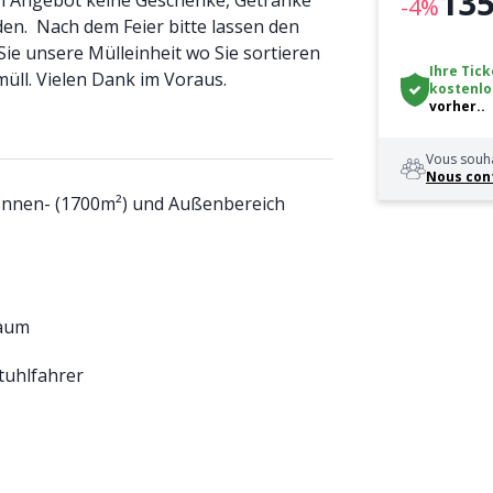
135
sem Angebot keine Geschenke, Getränke
-4%
n. Nach dem Feier bitte lassen den
Sie unsere Mülleinheit wo Sie sortieren
Ihre Tick
müll. Vielen Dank im Voraus.
kostenlo
vorher..
Vous souha
Nous con
 Innen- (1700m²) und Außenbereich
raum
tuhlfahrer